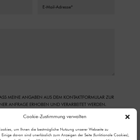
 DASS MEINE ANGABEN AUS DEM KONTAKTFORMULAR ZUR
ER ANFRAGE ERHOBEN UND VERARBEITET WERDEN.
MATIONEN ZUM UMGANG MIT NUTZERDATEN FINDEN SIE
Cookie-Zustimmung verwalten
CHUTZERKLÄRUNG.
Cookies, um Ihnen die bestmögliche Nutzung unserer Webseite zu
Senden
=
1 + 5
 Einige davon sind unerlässlich zum Anzeigen der Seite (funktionale Cookies),