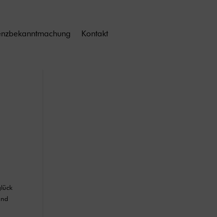
enzbekanntmachung
Kontakt
n
glück
and