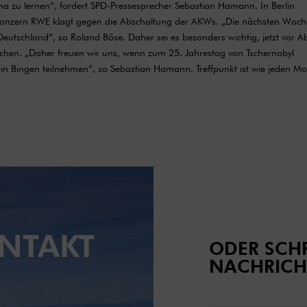
hima zu lernen“, fordert SPD-Pressesprecher Sebastian Hamann. In Berlin
mkonzern RWE klagt gegen die Abschaltung der AKWs. „Die nächsten Woc
 Deutschland“, so Roland Böse. Daher sei es besonders wichtig, jetzt vor A
hen. „Daher freuen wir uns, wenn zum 25. Jahrestag von Tschernobyl
n Bingen teilnehmen“, so Sebastian Hamann. Treffpunkt ist wie jeden M
NTAKT
ODER SCHR
NACHRICH