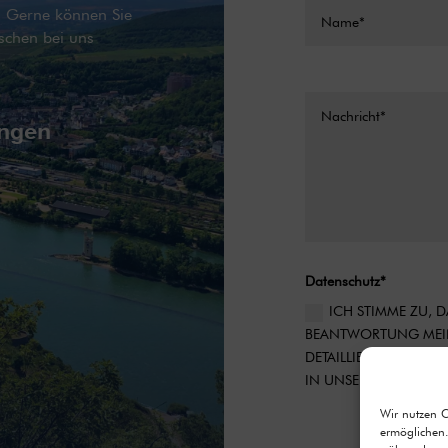
g. Gerne können Sie
schen bei uns
ingen
Datenschutz*
ICH STIMME ZU,
BEANTWORTUNG MEIN
DETAILLIERTE INFOR
IN UNSERER DATENS
Wir nutzen 
Alternative:
ermöglichen.