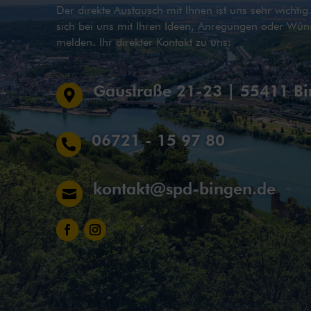
Der direkte Austausch mit Ihnen ist uns sehr wichti
sich bei uns mit Ihren Ideen, Anregungen oder Wün
melden. Ihr direkter Kontakt zu uns:
Gaustraße 21-23 | 55411 B

06721 - 15 97 80

kontakt@spd-bingen.de
