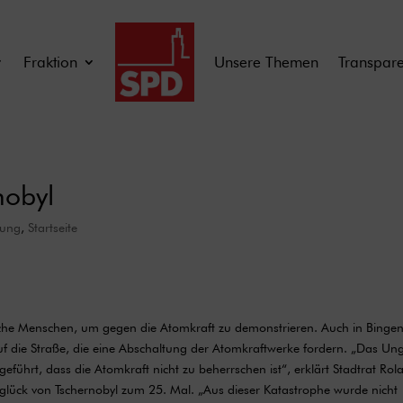
Fraktion
Unsere Themen
Transpar
nobyl
lung
,
Startseite
che Menschen, um gegen die Atomkraft zu demonstrieren. Auch in Binge
f die Straße, die eine Abschaltung der Atomkraftwerke fordern. „Das Un
eführt, dass die Atomkraft nicht zu beherrschen ist“, erklärt Stadtrat Rol
glück von Tschernobyl zum 25. Mal. „Aus dieser Katastrophe wurde nicht