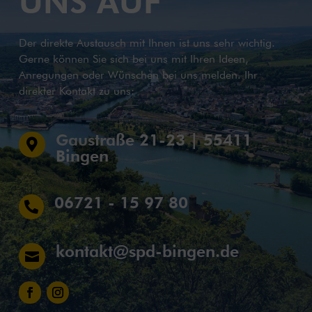
UNS AUF
Der direkte Austausch mit Ihnen ist uns sehr wichtig.
Gerne können Sie sich bei uns mit Ihren Ideen,
Anregungen oder Wünschen bei uns melden. Ihr
direkter Kontakt zu uns:
Gaustraße 21-23 | 55411

Bingen
06721 - 15 97 80

kontakt@spd-bingen.de
