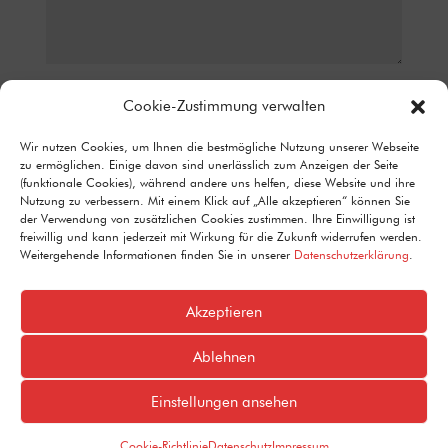
Datenschutz*
Cookie-Zustimmung verwalten
ICH STIMME ZU, DASS MEINE ANGABEN AUS DEM
Wir nutzen Cookies, um Ihnen die bestmögliche Nutzung unserer Webseite
KONTAKTFORMULAR ZUR BEANTWORTUNG MEINER ANFRAGE
zu ermöglichen. Einige davon sind unerlässlich zum Anzeigen der Seite
ERHOBEN UND VERARBEITET WERDEN. DETAILLIERTE
(funktionale Cookies), während andere uns helfen, diese Website und ihre
INFORMATIONEN ZUM UMGANG MIT NUTZERDATEN FINDEN SIE IN
Nutzung zu verbessern. Mit einem Klick auf „Alle akzeptieren“ können Sie
UNSERER DATENSCHUTZERKLÄRUNG.
der Verwendung von zusätzlichen Cookies zustimmen. Ihre Einwilligung ist
Alternative:
freiwillig und kann jederzeit mit Wirkung für die Zukunft widerrufen werden.
Senden
=
15 + 14
Weitergehende Informationen finden Sie in unserer
Datenschutzerklärung
.
Akzeptieren
Ablehnen
Einstellungen ansehen
Design by
Designraketen GmbH
Cookie-Richtlinie
Datenschutz
Impressum