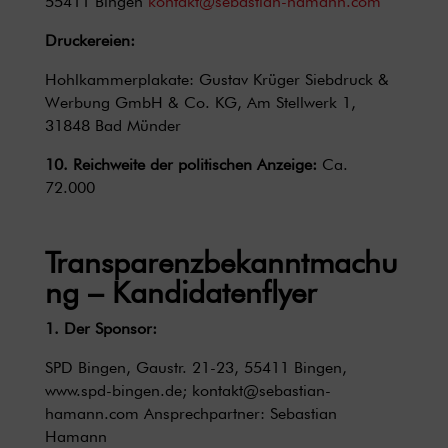
55411 Bingen
kontakt@sebastian-hamann.com
Druckereien:
Hohlkammerplakate: Gustav Krüger Siebdruck &
Werbung GmbH & Co. KG, Am Stellwerk 1,
31848 Bad Münder
10. Reichweite der politischen Anzeige:
Ca.
72.000
Transparenzbekanntmachu
ng – Kandidatenflyer
1. Der Sponsor:
SPD Bingen, Gaustr. 21-23, 55411 Bingen,
www.spd-bingen.de
;
kontakt@sebastian-
hamann.com
Ansprechpartner: Sebastian
Hamann