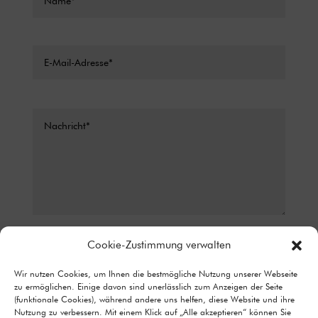
Datenschutz*
Cookie-Zustimmung verwalten
ICH STIMME ZU, DASS MEINE ANGABEN AUS DEM
Wir nutzen Cookies, um Ihnen die bestmögliche Nutzung unserer Webseite
KONTAKTFORMULAR ZUR BEANTWORTUNG MEINER ANFRAGE
zu ermöglichen. Einige davon sind unerlässlich zum Anzeigen der Seite
ERHOBEN UND VERARBEITET WERDEN. DETAILLIERTE
(funktionale Cookies), während andere uns helfen, diese Website und ihre
INFORMATIONEN ZUM UMGANG MIT NUTZERDATEN FINDEN SIE IN
Nutzung zu verbessern. Mit einem Klick auf „Alle akzeptieren“ können Sie
UNSERER DATENSCHUTZERKLÄRUNG.