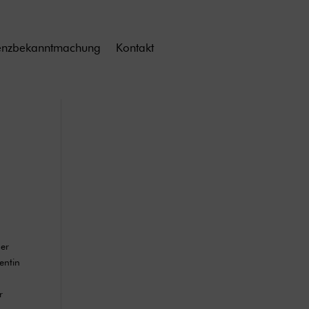
enzbekanntmachung
Kontakt
der
entin
r