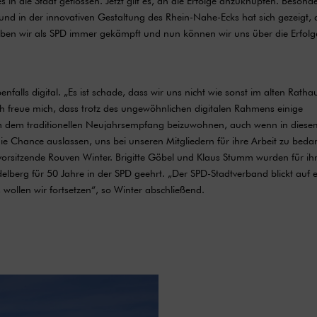
es in die Stadt geflossen. Jetzt gilt es, an die Erfolge anzuknüpfen. Besond
nd in der innovativen Gestaltung des Rhein-Nahe-Ecks hat sich gezeigt, 
aben wir als SPD immer gekämpft und nun können wir uns über die Erfolg
nfalls digital. „Es ist schade, dass wir uns nicht wie sonst im alten Ratha
h freue mich, dass trotz des ungewöhnlichen digitalen Rahmens einige
m dem traditionellen Neujahrsempfang beizuwohnen, auch wenn in diese
 die Chance auslassen, uns bei unseren Mitgliedern für ihre Arbeit zu bed
vorsitzende Rouven Winter. Brigitte Göbel und Klaus Stumm wurden für ih
idelberg für 50 Jahre in der SPD geehrt. „Der SPD-Stadtverband blickt auf 
 wollen wir fortsetzen“, so Winter abschließend.