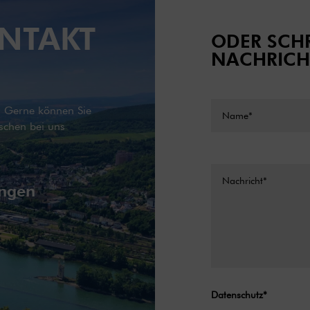
NTAKT
ODER SCHR
NACHRICH
g. Gerne können Sie
schen bei uns
ingen
Datenschutz*