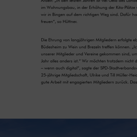
Arbeit: „In den letzten Jahren ist viel Geld des Land
im Wohnungsbau, in der Erhöhung der Kita-Plätze u
wir in Bingen auf dem richtigen Weg sind. Dafür h
freuen“, so Hüttner.
Die Ehrung von langjährigen Mitgliedern erfolgte ebe
Büdesheim zu Wein und Brezeln treffen können. „Ic
unserer Mitglieder und Vereine gekommen sind, u
Jahr alles anders ist.“ Wir möchten trotzdem nicht
– wenn auch digital“, sagte der SPD-Stadtverbands
25-jährige Mitgliedschaft, Ulrike und Till Müller-He
gute Arbeit mit engagierten Mitgliedern zurück. Das