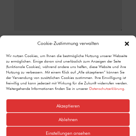
Datenschutz*
Cookie-Zustimmung verwalten
ICH STIMME ZU, DASS MEINE ANGABEN AUS DEM
Wir nutzen Cookies, um Ihnen die bestmögliche Nutzung unserer Webseite
KONTAKTFORMULAR ZUR BEANTWORTUNG MEINER ANFRAGE
zu ermöglichen. Einige davon sind unerlässlich zum Anzeigen der Seite
ERHOBEN UND VERARBEITET WERDEN. DETAILLIERTE
(funktionale Cookies), während andere uns helfen, diese Website und ihre
INFORMATIONEN ZUM UMGANG MIT NUTZERDATEN FINDEN SIE IN
Nutzung zu verbessern. Mit einem Klick auf „Alle akzeptieren“ können Sie
UNSERER DATENSCHUTZERKLÄRUNG.
der Verwendung von zusätzlichen Cookies zustimmen. Ihre Einwilligung ist
Alternative:
freiwillig und kann jederzeit mit Wirkung für die Zukunft widerrufen werden.
Senden
=
8 + 15
Weitergehende Informationen finden Sie in unserer
Datenschutzerklärung
.
Akzeptieren
Ablehnen
Einstellungen ansehen