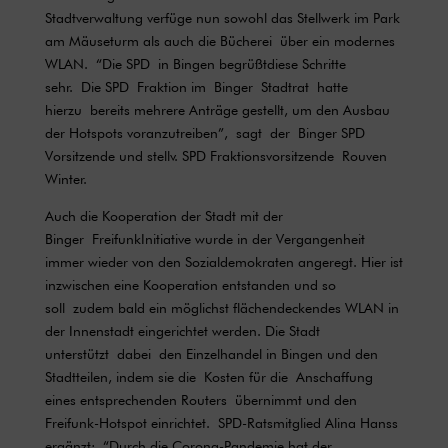
Stadtverwaltung verfüge nun sowohl das Stellwerk im Park
am Mäuseturm als auch die Bücherei über ein modernes
WLAN. “Die SPD in Bingen begrüßtdiese Schritte
sehr. Die SPD Fraktion im Binger Stadtrat hatte
hierzu bereits mehrere Anträge gestellt, um den Ausbau
der Hotspots voranzutreiben”, sagt der Binger SPD
Vorsitzende und stellv. SPD Fraktionsvorsitzende Rouven
Winter.
Auch die Kooperation der Stadt mit der
Binger FreifunkInitiative wurde in der Vergangenheit
immer wieder von den Sozialdemokraten angeregt. Hier ist
inzwischen eine Kooperation entstanden und so
soll zudem bald ein möglichst flächendeckendes WLAN in
der Innenstadt eingerichtet werden. Die Stadt
unterstützt dabei den Einzelhandel in Bingen und den
Stadtteilen, indem sie die Kosten für die Anschaffung
eines entsprechenden Routers übernimmt und den
Freifunk-Hotspot einrichtet. SPD-Ratsmitglied Alina Hanss
ergänzt: “Durch die Corona-Pandemie hat der