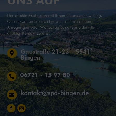
UNS AUF
Der direkte Austausch mit Ihnen ist uns sehr wichtig.
Gerne können Sie sich bei uns mit Ihren Ideen,
Anregungen oder Wünschen bei uns melden. Ihr
direkter Kontakt zu uns:
Gaustraße 21-23 | 55411

Bingen
06721 - 15 97 80

kontakt@spd-bingen.de
