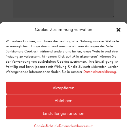
Datenschutz*
Cookie-Zustimmung verwalten
ICH STIMME ZU, DASS MEINE ANGABEN AUS DEM
Wir nutzen Cookies, um Ihnen die bestmögliche Nutzung unserer Webseite
KONTAKTFORMULAR ZUR BEANTWORTUNG MEINER ANFRAGE
zu ermöglichen. Einige davon sind unerlässlich zum Anzeigen der Seite
ERHOBEN UND VERARBEITET WERDEN. DETAILLIERTE
(funktionale Cookies), während andere uns helfen, diese Website und ihre
INFORMATIONEN ZUM UMGANG MIT NUTZERDATEN FINDEN SIE IN
Nutzung zu verbessern. Mit einem Klick auf „Alle akzeptieren“ können Sie
UNSERER DATENSCHUTZERKLÄRUNG.
der Verwendung von zusätzlichen Cookies zustimmen. Ihre Einwilligung ist
Alternative:
freiwillig und kann jederzeit mit Wirkung für die Zukunft widerrufen werden.
Senden
=
15 + 15
Weitergehende Informationen finden Sie in unserer
Datenschutzerklärung
.
Akzeptieren
Ablehnen
Einstellungen ansehen
Design by
Designraketen GmbH
Cookie-Richtlinie
Datenschutz
Impressum