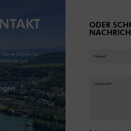
NTAKT
ODER SCHR
NACHRICH
g. Gerne können Sie
schen bei uns
ingen