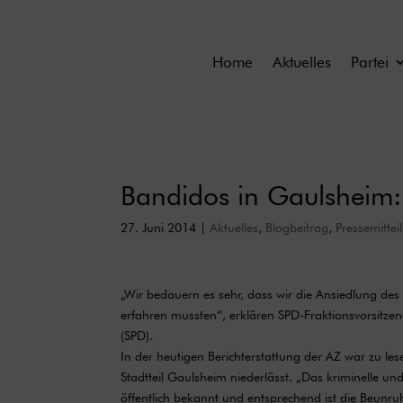
Home
Aktuelles
Partei
Bandidos in Gaulsheim:
27. Juni 2014
|
Aktuelles
,
Blogbeitrag
,
Pressemittei
„Wir bedauern es sehr, dass wir die Ansiedlung de
erfahren mussten“, erklären SPD-Fraktionsvorsitze
(SPD).
In der heutigen Berichterstattung der AZ war zu l
Stadtteil Gaulsheim niederlässt. „Das kriminelle und
öffentlich bekannt und entsprechend ist die Beunru