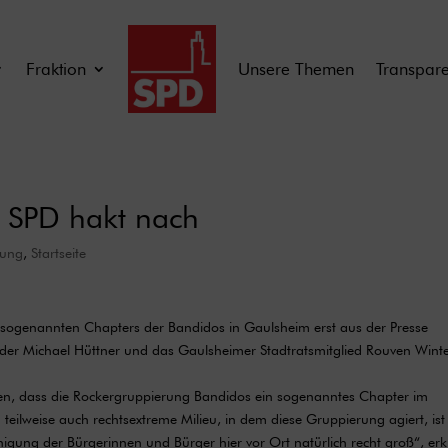
Fraktion
Unsere Themen
Transpar
 SPD hakt nach
lung
,
Startseite
s sogenannten Chapters der Bandidos in Gaulsheim erst aus der Presse
nder Michael Hüttner und das Gaulsheimer Stadtratsmitglied Rouven Wint
esen, dass die Rockergruppierung Bandidos ein sogenanntes Chapter im
 teilweise auch rechtsextreme Milieu, in dem diese Gruppierung agiert, ist
higung der Bürgerinnen und Bürger hier vor Ort natürlich recht groß“, erk