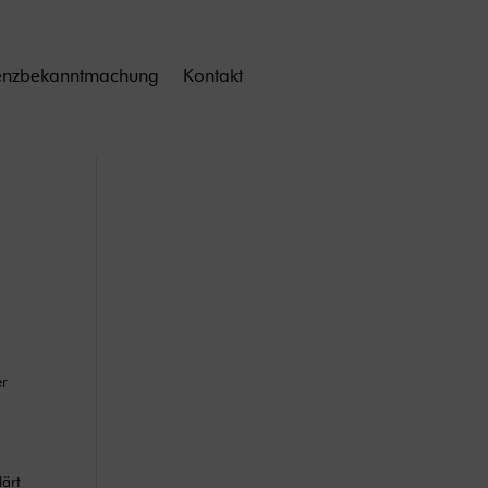
enzbekanntmachung
Kontakt
er
lärt