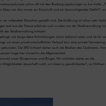
n Innenausschusses schon oft mit den Rockergruppierungen zu tun hatte. „
in Alzey war das immer ein Einschnitt und ein beunruhigendes Gefühl“, so
un vor vollendete Tatsachen gestellt wird. Die Eröffnung ist schon sehr bal
ngen erst aus der Presse erfahren und wurden von der Stadtverwaltung nic
ik der Stadtverwaltung kritisiert.
efragt, wie lange diese Entwicklungen schon bekannt seien und ob ihr we
dings um einen privatwirtschaftlichen Verkauf bzw. eine private Vermietung
de gebunden. Die SPD kritisiert daher auch die Besitzer des Clubheims. Ma
uenzen trage hier immerhin die Allgemeinheit.
emeinwohl unser Bürgerinnen und Bürger. Wir möchten daher an die
hen Möglichkeiten dauerhaft nutzt, um diese zu gewährleisten“, so Hüttner