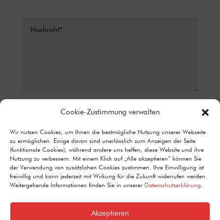
Datenschutz*
Cookie-Zustimmung verwalten
ICH STIMME ZU, DASS MEINE ANGABEN AUS DEM
Wir nutzen Cookies, um Ihnen die bestmögliche Nutzung unserer Webseite
KONTAKTFORMULAR ZUR BEANTWORTUNG MEINER ANFRAGE
zu ermöglichen. Einige davon sind unerlässlich zum Anzeigen der Seite
ERHOBEN UND VERARBEITET WERDEN. DETAILLIERTE
(funktionale Cookies), während andere uns helfen, diese Website und ihre
INFORMATIONEN ZUM UMGANG MIT NUTZERDATEN FINDEN SIE IN
Nutzung zu verbessern. Mit einem Klick auf „Alle akzeptieren“ können Sie
UNSERER DATENSCHUTZERKLÄRUNG.
der Verwendung von zusätzlichen Cookies zustimmen. Ihre Einwilligung ist
Alternative:
freiwillig und kann jederzeit mit Wirkung für die Zukunft widerrufen werden.
Senden
=
1 + 10
Weitergehende Informationen finden Sie in unserer
Datenschutzerklärung
.
Akzeptieren