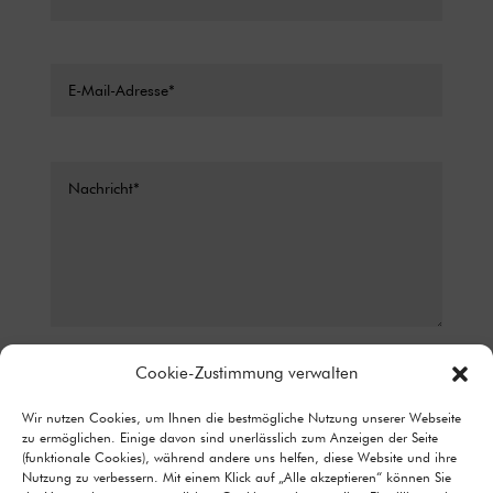
Datenschutz*
Cookie-Zustimmung verwalten
ICH STIMME ZU, DASS MEINE ANGABEN AUS DEM
Wir nutzen Cookies, um Ihnen die bestmögliche Nutzung unserer Webseite
KONTAKTFORMULAR ZUR BEANTWORTUNG MEINER ANFRAGE
zu ermöglichen. Einige davon sind unerlässlich zum Anzeigen der Seite
ERHOBEN UND VERARBEITET WERDEN. DETAILLIERTE
(funktionale Cookies), während andere uns helfen, diese Website und ihre
INFORMATIONEN ZUM UMGANG MIT NUTZERDATEN FINDEN SIE IN
Nutzung zu verbessern. Mit einem Klick auf „Alle akzeptieren“ können Sie
UNSERER DATENSCHUTZERKLÄRUNG.