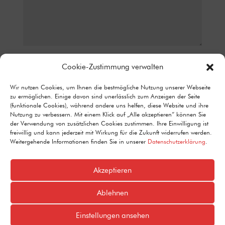
Datenschutz*
Cookie-Zustimmung verwalten
ICH STIMME ZU, DASS MEINE ANGABEN AUS DEM
Wir nutzen Cookies, um Ihnen die bestmögliche Nutzung unserer Webseite
KONTAKTFORMULAR ZUR BEANTWORTUNG MEINER ANFRAGE
zu ermöglichen. Einige davon sind unerlässlich zum Anzeigen der Seite
ERHOBEN UND VERARBEITET WERDEN. DETAILLIERTE
(funktionale Cookies), während andere uns helfen, diese Website und ihre
INFORMATIONEN ZUM UMGANG MIT NUTZERDATEN FINDEN SIE IN
Nutzung zu verbessern. Mit einem Klick auf „Alle akzeptieren“ können Sie
UNSERER DATENSCHUTZERKLÄRUNG.
der Verwendung von zusätzlichen Cookies zustimmen. Ihre Einwilligung ist
Alternative:
freiwillig und kann jederzeit mit Wirkung für die Zukunft widerrufen werden.
Senden
=
4 + 9
Weitergehende Informationen finden Sie in unserer
Datenschutzerklärung
.
Akzeptieren
Ablehnen
Einstellungen ansehen
Design by
Designraketen GmbH