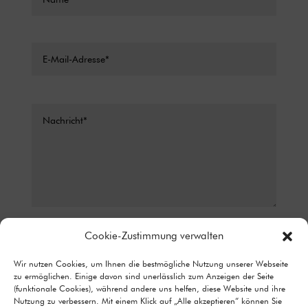
Datenschutz*
Cookie-Zustimmung verwalten
ICH STIMME ZU, DASS MEINE ANGABEN AUS DEM
Wir nutzen Cookies, um Ihnen die bestmögliche Nutzung unserer Webseite
KONTAKTFORMULAR ZUR BEANTWORTUNG MEINER ANFRAGE
zu ermöglichen. Einige davon sind unerlässlich zum Anzeigen der Seite
ERHOBEN UND VERARBEITET WERDEN. DETAILLIERTE
(funktionale Cookies), während andere uns helfen, diese Website und ihre
INFORMATIONEN ZUM UMGANG MIT NUTZERDATEN FINDEN SIE IN
Nutzung zu verbessern. Mit einem Klick auf „Alle akzeptieren“ können Sie
UNSERER DATENSCHUTZERKLÄRUNG.