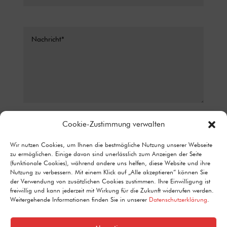
Datenschutz*
Cookie-Zustimmung verwalten
ICH STIMME ZU, DASS MEINE ANGABEN AUS DEM
Wir nutzen Cookies, um Ihnen die bestmögliche Nutzung unserer Webseite
KONTAKTFORMULAR ZUR BEANTWORTUNG MEINER ANFRAGE
zu ermöglichen. Einige davon sind unerlässlich zum Anzeigen der Seite
ERHOBEN UND VERARBEITET WERDEN. DETAILLIERTE
(funktionale Cookies), während andere uns helfen, diese Website und ihre
INFORMATIONEN ZUM UMGANG MIT NUTZERDATEN FINDEN SIE IN
Nutzung zu verbessern. Mit einem Klick auf „Alle akzeptieren“ können Sie
UNSERER DATENSCHUTZERKLÄRUNG.
der Verwendung von zusätzlichen Cookies zustimmen. Ihre Einwilligung ist
Alternative:
freiwillig und kann jederzeit mit Wirkung für die Zukunft widerrufen werden.
Senden
=
15 + 14
Weitergehende Informationen finden Sie in unserer
Datenschutzerklärung
.