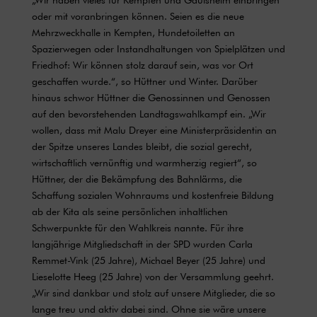
oder mit voranbringen können. Seien es die neue
Mehrzweckhalle in Kempten, Hundetoiletten an
Spazierwegen oder Instandhaltungen von Spielplätzen und
Friedhof: Wir können stolz darauf sein, was vor Ort
geschaffen wurde.“, so Hüttner und Winter. Darüber
hinaus schwor Hüttner die Genossinnen und Genossen
auf den bevorstehenden Landtagswahlkampf ein. „Wir
wollen, dass mit Malu Dreyer eine Ministerpräsidentin an
der Spitze unseres Landes bleibt, die sozial gerecht,
wirtschaftlich vernünftig und warmherzig regiert“, so
Hüttner, der die Bekämpfung des Bahnlärms, die
Schaffung sozialen Wohnraums und kostenfreie Bildung
ab der Kita als seine persönlichen inhaltlichen
Schwerpunkte für den Wahlkreis nannte. Für ihre
langjährige Mitgliedschaft in der SPD wurden Carla
Remmet-Vink (25 Jahre), Michael Beyer (25 Jahre) und
Lieselotte Heeg (25 Jahre) von der Versammlung geehrt.
„Wir sind dankbar und stolz auf unsere Mitglieder, die so
lange treu und aktiv dabei sind. Ohne sie wäre unsere