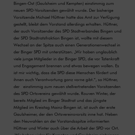
Bingen-Ost (Gaulsheim und Kempten) einstimmig zum
neuen SPD-Vorsitzenden gewählt wurde. Der bisherige
Vorsitzende Michael Hüttner hatte das Amt zur Verfügung
gestellt, bleibt dem Vorstand allerdings erhalten. Hüttner,
der auch Vorsitzender des SPD Stadtverbandes Bingen und
der SPD Stadtratsfraktion Bingen ist, wollte mit diesem
Wechsel an der Spitze auch einen Generationenwechsel in
der Binger SPD mit unterstützen. „Wir haben unglaublich
viele junge Mitglieder in der Binger SPD, die vor Tatenkraft
und Engagement brennen und etwas bewegen wollen. Es
ist mir wichtig, dass die SPD diese Menschen fördert und
ihnen auch Verantwortung ganz vorne gibt.“, so Hüttner,
der einstimmig zum neuen stellvertretenden Vorsitzenden
des SPD Ortsvereins gewählt wurde. Rouven Winter, der
bereits Mitglied im Binger Stadtrat und das jüngste
Mitglied im Kreistag Mainz-Bingen ist, ist auch der erste
Gaulsheimer, der den Ortsvereinsvorsitz inne hat. Neben
den Neuwahlen an der Vorstandsspitze informierten
Hüttner und Winter auch über die Arbeit der SPD vor Ort.
„Wir haben vieles für Kempten und Gaulsheim einbringen