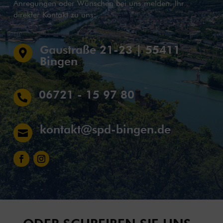
Anregungen oder Wünschen bei uns melden. Ihr
direkter Kontakt zu uns:
Gaustraße 21-23 | 55411

Bingen
06721 - 15 97 80

kontakt@spd-bingen.de
