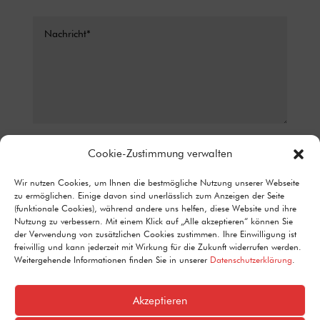
Datenschutz*
Cookie-Zustimmung verwalten
ICH STIMME ZU, DASS MEINE ANGABEN AUS DEM
Wir nutzen Cookies, um Ihnen die bestmögliche Nutzung unserer Webseite
KONTAKTFORMULAR ZUR BEANTWORTUNG MEINER ANFRAGE
zu ermöglichen. Einige davon sind unerlässlich zum Anzeigen der Seite
ERHOBEN UND VERARBEITET WERDEN. DETAILLIERTE
(funktionale Cookies), während andere uns helfen, diese Website und ihre
INFORMATIONEN ZUM UMGANG MIT NUTZERDATEN FINDEN SIE IN
Nutzung zu verbessern. Mit einem Klick auf „Alle akzeptieren“ können Sie
UNSERER DATENSCHUTZERKLÄRUNG.
der Verwendung von zusätzlichen Cookies zustimmen. Ihre Einwilligung ist
Alternative:
freiwillig und kann jederzeit mit Wirkung für die Zukunft widerrufen werden.
Senden
=
1 + 9
Weitergehende Informationen finden Sie in unserer
Datenschutzerklärung
.
Akzeptieren