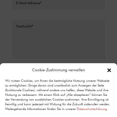
Datenschutz*
Cookie-Zustimmung verwalten
ICH STIMME ZU, DASS MEINE ANGABEN AUS DEM
Wir nutzen Cookies, um Ihnen die bestmögliche Nutzung unserer Webseite
KONTAKTFORMULAR ZUR BEANTWORTUNG MEINER ANFRAGE
zu ermöglichen. Einige davon sind unerlässlich zum Anzeigen der Seite
ERHOBEN UND VERARBEITET WERDEN. DETAILLIERTE
(funktionale Cookies), während andere uns helfen, diese Website und ihre
INFORMATIONEN ZUM UMGANG MIT NUTZERDATEN FINDEN SIE IN
Nutzung zu verbessern. Mit einem Klick auf „Alle akzeptieren“ können Sie
UNSERER DATENSCHUTZERKLÄRUNG.
der Verwendung von zusätzlichen Cookies zustimmen. Ihre Einwilligung ist
Alternative:
freiwillig und kann jederzeit mit Wirkung für die Zukunft widerrufen werden.
Senden
=
4 + 2
Weitergehende Informationen finden Sie in unserer
Datenschutzerklärung
.