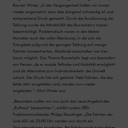
Rouven Winter. „In der Vergangenheit hatten wir immer
wieder angemahnt, dass dies dringend notwendig ist und
entsprechend Druck gemacht. Durch die Ausdünnung der
Taktung wurde die Attraktivität des Busverkehrs massiv
beeinträchtigt. Problematisch waren in den letzten
Monaten auch die vollen Kleinbusse, in die sich die
Fahrgäste aufgrund der geringen Taktung auf wenige
Fahrten konzentrierten. Abstände einzuhalten war hier
kaum möglich. Das Thema Busverkehr liegt uns besonders
am Herzen, da er soziale Teilhabe und Mobilität ermöglicht
und als Alternative zum Individualverkehr die Umwelt
schont. Der Druck hat sich gelohnt. Viele Fahrten, die das
letzte Jahr ausgefallen sind, werden nun wieder
angeboten.“, führt Winter aus.
„Besonders wollen wir nun auch das neue Angebot des
„Ruftaxis“ beobachten.“, erklärt zudem SPD-
Fraktionsvorsitzender Philipp Staudinger. „Die Fahrten der
Linie 601 ab 23:00 Uhr werden nun durch ein
Taxiunternehmen angeboten. Bei Fahrtwunsch kann dieses