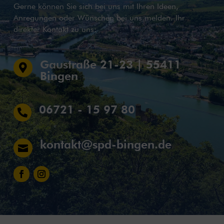
Gerne können Sie sich bei uns mit Ihren Ideen,
Anregungen oder Wünschen bei uns melden. Ihr
direkter Kontakt zu uns:
Gaustraße 21-23 | 55411

Bingen
06721 - 15 97 80

kontakt@spd-bingen.de
