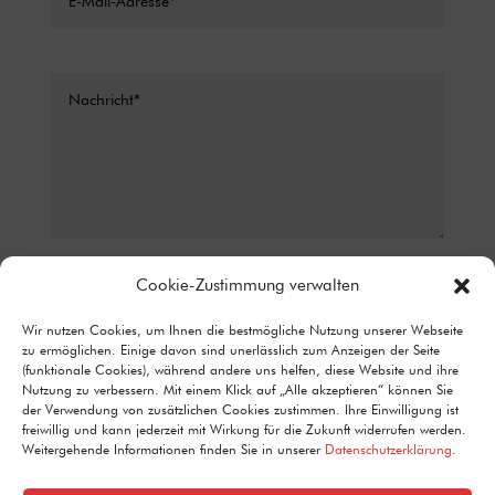
Datenschutz*
Cookie-Zustimmung verwalten
ICH STIMME ZU, DASS MEINE ANGABEN AUS DEM
Wir nutzen Cookies, um Ihnen die bestmögliche Nutzung unserer Webseite
KONTAKTFORMULAR ZUR BEANTWORTUNG MEINER ANFRAGE
zu ermöglichen. Einige davon sind unerlässlich zum Anzeigen der Seite
ERHOBEN UND VERARBEITET WERDEN. DETAILLIERTE
(funktionale Cookies), während andere uns helfen, diese Website und ihre
INFORMATIONEN ZUM UMGANG MIT NUTZERDATEN FINDEN SIE IN
Nutzung zu verbessern. Mit einem Klick auf „Alle akzeptieren“ können Sie
UNSERER DATENSCHUTZERKLÄRUNG.
der Verwendung von zusätzlichen Cookies zustimmen. Ihre Einwilligung ist
Alternative:
freiwillig und kann jederzeit mit Wirkung für die Zukunft widerrufen werden.
Senden
=
4 + 13
Weitergehende Informationen finden Sie in unserer
Datenschutzerklärung
.