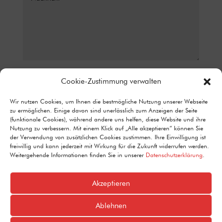
Datenschutz*
Cookie-Zustimmung verwalten
ICH STIMME ZU, DASS MEINE ANGABEN AUS DEM
Wir nutzen Cookies, um Ihnen die bestmögliche Nutzung unserer Webseite
KONTAKTFORMULAR ZUR BEANTWORTUNG MEINER ANFRAGE
zu ermöglichen. Einige davon sind unerlässlich zum Anzeigen der Seite
ERHOBEN UND VERARBEITET WERDEN. DETAILLIERTE
(funktionale Cookies), während andere uns helfen, diese Website und ihre
INFORMATIONEN ZUM UMGANG MIT NUTZERDATEN FINDEN SIE IN
Nutzung zu verbessern. Mit einem Klick auf „Alle akzeptieren“ können Sie
UNSERER DATENSCHUTZERKLÄRUNG.
der Verwendung von zusätzlichen Cookies zustimmen. Ihre Einwilligung ist
Alternative:
freiwillig und kann jederzeit mit Wirkung für die Zukunft widerrufen werden.
Senden
=
6 + 9
Weitergehende Informationen finden Sie in unserer
Datenschutzerklärung
.
Akzeptieren
Ablehnen