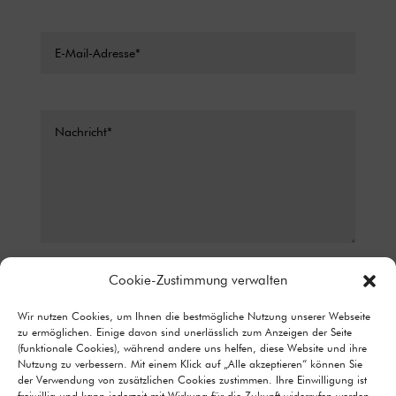
Datenschutz*
Cookie-Zustimmung verwalten
ICH STIMME ZU, DASS MEINE ANGABEN AUS DEM
Wir nutzen Cookies, um Ihnen die bestmögliche Nutzung unserer Webseite
KONTAKTFORMULAR ZUR BEANTWORTUNG MEINER ANFRAGE
zu ermöglichen. Einige davon sind unerlässlich zum Anzeigen der Seite
ERHOBEN UND VERARBEITET WERDEN. DETAILLIERTE
(funktionale Cookies), während andere uns helfen, diese Website und ihre
INFORMATIONEN ZUM UMGANG MIT NUTZERDATEN FINDEN SIE IN
Nutzung zu verbessern. Mit einem Klick auf „Alle akzeptieren“ können Sie
UNSERER DATENSCHUTZERKLÄRUNG.
der Verwendung von zusätzlichen Cookies zustimmen. Ihre Einwilligung ist
Alternative:
freiwillig und kann jederzeit mit Wirkung für die Zukunft widerrufen werden.