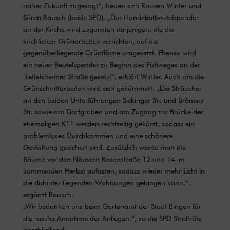
naher Zukunft zugesagt“, freuen sich Rouven Winter und
Sören Rausch (beide SPD). „Der Hundekotbeutelspender
an der Kirche wird zugunsten derjenigen, die die
kirchlichen Grünarbeiten verrichten, auf die
gegenüberliegende Grünfläche umgesetzt. Ebenso wird
ein neuer Beutelspender zu Beginn des Fußweges an der
Treffelsheimer Straße gesetzt“, erklärt Winter. Auch um die
Grünschnittarbeiten wird sich gekümmert. „Die Sträucher
an den beiden Unterführungen Sickinger Str. und Brömser
Str. sowie am Dorfgraben und am Zugang zur Brücke der
ehemaligen K11 werden rechtzeitig gekürzt, sodass ein
problemloses Durchkommen und eine schönere
Gestaltung gesichert sind. Zusätzlich werde man die
Bäume vor den Häusern Rosenstraße 12 und 14 im
kommenden Herbst aufasten, sodass wieder mehr Licht in
die dahinter liegenden Wohnungen gelangen kann.“,
ergänzt Rausch.
„Wir bedanken uns beim Gartenamt der Stadt Bingen für
die rasche Annahme der Anliegen.“, so die SPD Stadträte
abschließend.