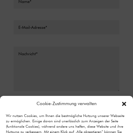
Datenschutz*
Cookie-Zustimmung verwalten
ICH STIMME ZU, DASS MEINE ANGABEN AUS DEM
Wir nutzen Cookies, um Ihnen die bestmögliche Nutzung unserer Webseite
KONTAKTFORMULAR ZUR BEANTWORTUNG MEINER ANFRAGE
zu ermöglichen. Einige davon sind unerlässlich zum Anzeigen der Seite
ERHOBEN UND VERARBEITET WERDEN. DETAILLIERTE
(funktionale Cookies), während andere uns helfen, diese Website und ihre
INFORMATIONEN ZUM UMGANG MIT NUTZERDATEN FINDEN SIE IN
Nutzung zu verbessern. Mit einem Klick auf „Alle akzeptieren“ können Sie
UNSERER DATENSCHUTZERKLÄRUNG.