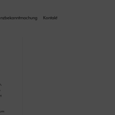
enzbekanntmachung
Kontakt
m,
n
rt
zum