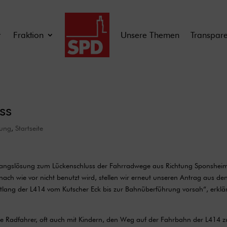
Fraktion
Unsere Themen
Transpar
ss
lung
,
Startseite
rgangslösung zum Lückenschluss der Fahrradwege aus Richtung Sponshei
h wie vor nicht benutzt wird, stellen wir erneut unseren Antrag aus de
tlang der L414 vom Kutscher Eck bis zur Bahnüberführung vorsah“, erklä
iele Radfahrer, oft auch mit Kindern, den Weg auf der Fahrbahn der L414 