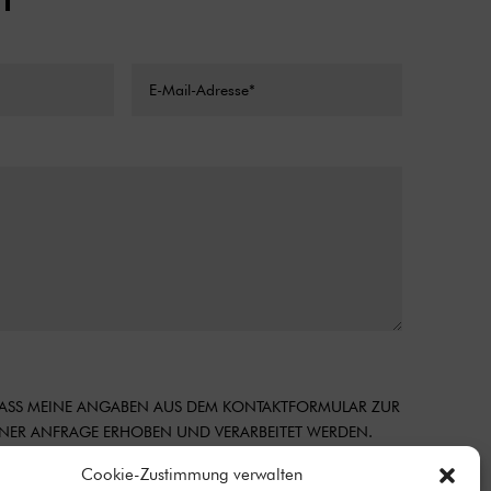
T
 DASS MEINE ANGABEN AUS DEM KONTAKTFORMULAR ZUR
ER ANFRAGE ERHOBEN UND VERARBEITET WERDEN.
MATIONEN ZUM UMGANG MIT NUTZERDATEN FINDEN SIE
Cookie-Zustimmung verwalten
CHUTZERKLÄRUNG.