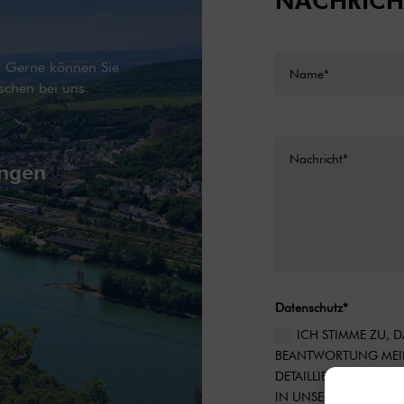
NACHRICH
g. Gerne können Sie
schen bei uns
ingen
Datenschutz*
ICH STIMME ZU,
BEANTWORTUNG MEIN
DETAILLIERTE INFOR
IN UNSERER DATENS