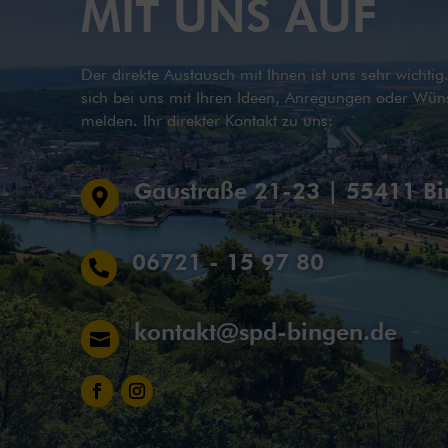
MIT UNS AUF
Der direkte Austausch mit Ihnen ist uns sehr wichti
sich bei uns mit Ihren Ideen, Anregungen oder Wün
melden. Ihr direkter Kontakt zu uns:
Gaustraße 21-23 | 55411 B

06721 - 15 97 80

kontakt@spd-bingen.de
