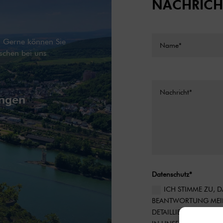
NACHRICH
g. Gerne können Sie
schen bei uns
ingen
Datenschutz*
ICH STIMME ZU,
BEANTWORTUNG MEIN
DETAILLIERTE INFOR