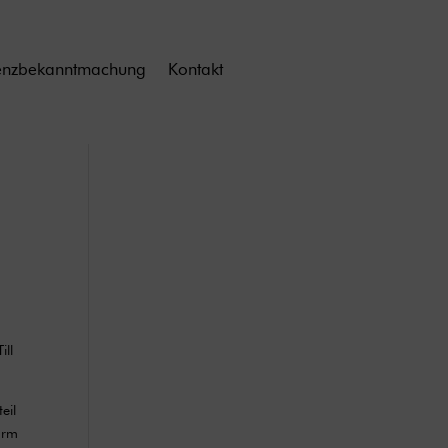
enzbekanntmachung
Kontakt
ill
eil
ärm