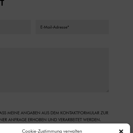
T
 DASS MEINE ANGABEN AUS DEM KONTAKTFORMULAR ZUR
ER ANFRAGE ERHOBEN UND VERARBEITET WERDEN.
MATIONEN ZUM UMGANG MIT NUTZERDATEN FINDEN SIE
Cookie-Zustimmung verwalten