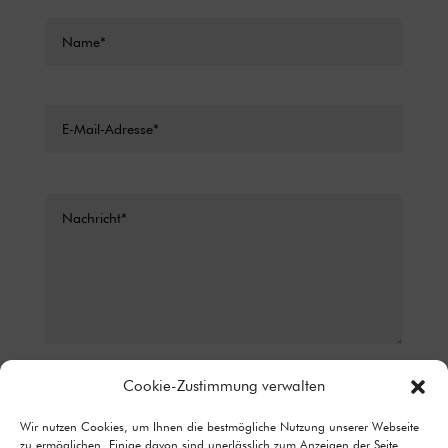
Datenschutz*
Cookie-Zustimmung verwalten
ICH STIMME ZU, DASS MEINE ANGABEN AUS DEM
Wir nutzen Cookies, um Ihnen die bestmögliche Nutzung unserer Webseite
KONTAKTFORMULAR ZUR BEANTWORTUNG MEINER ANFRAGE
zu ermöglichen. Einige davon sind unerlässlich zum Anzeigen der Seite
ERHOBEN UND VERARBEITET WERDEN. DETAILLIERTE