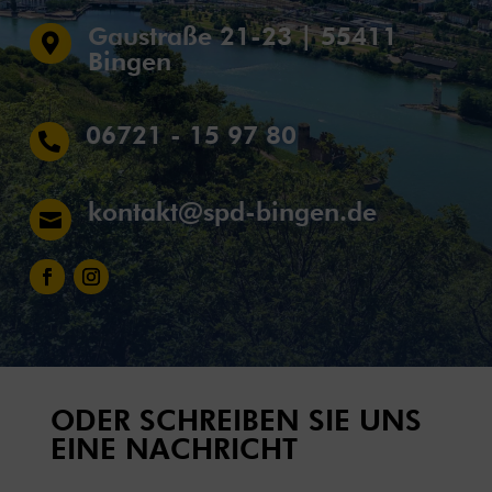
Gaustraße 21-23 | 55411

Bingen
06721 - 15 97 80

kontakt@spd-bingen.de

ODER SCHREIBEN SIE UNS
EINE NACHRICHT