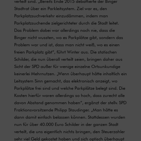
verteilt sind. „Bereits Ende 2015 debattierte der Binger
Stadtrat über ein Parkleitsystem. Ziel war es, den
Parkplatzsuchverkehr einzudämmen, indem man
Parkplatzsuchende zielgerichteter durch die Stadt leitet.
Das Problem dabei war allerdings noch nie, dass die
Binger nicht wussten, wo es Parkplätze gibt, sondern das
Problem war und ist, dass man nicht weiß, wo es einen
freien Parkplatz gibt“, führt Winter aus. Die statischen
Schilder, die nun überall verteilt seien, bringen daher aus
Sicht der SPD außer für wenige einzelne Ortsunkundige
keinerlei Mehrnutzen. „Wenn überhaupt hätte inhaltlich ein
Leitsystem Sinn gemacht, das elektronisch anzeigt, wo
Parkplätze frei sind und welche Parkplätze belegt sind. Die
Kosten hierfür waren allerdings so hoch, dass zurecht alle
davon Abstand genommen haben“, ergänzt der stellv. SPD
Fraktionsvorsitzende Philipp Staudinger. „Man hätte es
dann damit einfach belassen können. Stattdessen wurden
nun für über 40.000 Euro Schilder in der ganzen Stadt
verteilt, die uns eigentlich nichts bringen, den Steuerzahler
sehr viel Geld gekostet haben und sich optisch überhaupt