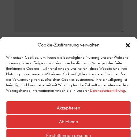
Datenschutz*
Cookie-Zustimmung verwalten
ICH STIMME ZU, DASS MEINE ANGABEN AUS DEM
Wir nutzen Cookies, um Ihnen die bestmögliche Nutzung unserer Webseite
KONTAKTFORMULAR ZUR BEANTWORTUNG MEINER ANFRAGE
zu ermöglichen. Einige davon sind unerlässlich zum Anzeigen der Seite
ERHOBEN UND VERARBEITET WERDEN. DETAILLIERTE
(funktionale Cookies), während andere uns helfen, diese Website und ihre
INFORMATIONEN ZUM UMGANG MIT NUTZERDATEN FINDEN SIE IN
Nutzung zu verbessern. Mit einem Klick auf „Alle akzeptieren“ können Sie
UNSERER DATENSCHUTZERKLÄRUNG.
der Verwendung von zusätzlichen Cookies zustimmen. Ihre Einwilligung ist
Alternative:
freiwillig und kann jederzeit mit Wirkung für die Zukunft widerrufen werden.
Senden
=
11 + 12
Weitergehende Informationen finden Sie in unserer
Datenschutzerklärung
.
Akzeptieren
Ablehnen
Einstellungen ansehen