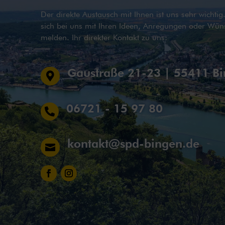
Der direkte Austausch mit Ihnen ist uns sehr wichti
sich bei uns mit Ihren Ideen, Anregungen oder Wün
melden. Ihr direkter Kontakt zu uns:
Gaustraße 21-23 | 55411 B

06721 - 15 97 80

kontakt@spd-bingen.de
