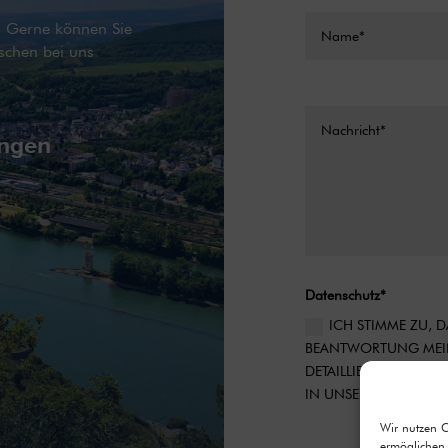
g. Gerne können Sie
schen bei uns
ingen
Datenschutz*
ICH STIMME ZU,
BEANTWORTUNG MEIN
DETAILLIERTE INFOR
IN UNSERER DATENS
Wir nutzen 
Alternative:
ermöglichen.