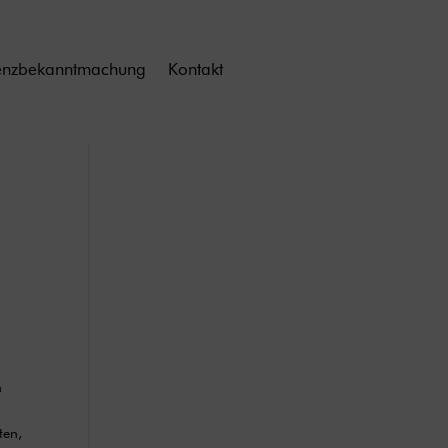
enzbekanntmachung
Kontakt
h
ten,