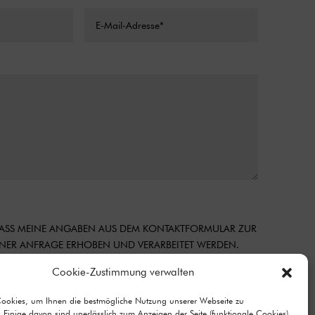
 DASS MEINE ANGABEN AUS DEM KONTAKTFORMULAR ZUR
ER ANFRAGE ERHOBEN UND VERARBEITET WERDEN.
MATIONEN ZUM UMGANG MIT NUTZERDATEN FINDEN SIE
Cookie-Zustimmung verwalten
CHUTZERKLÄRUNG.
Cookies, um Ihnen die bestmögliche Nutzung unserer Webseite zu
Senden
=
10 + 6
 Einige davon sind unerlässlich zum Anzeigen der Seite (funktionale Cookies),