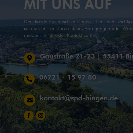
MIT UNS AUF
Der direkte Austausch mit Ihnen ist uns sehr wichti
sich bei uns mit Ihren Ideen, Anregungen oder Wün
melden. Ihr direkter Kontakt zu uns:
Gaustraße 21-23 | 55411 B

06721 - 15 97 80

kontakt@spd-bingen.de
