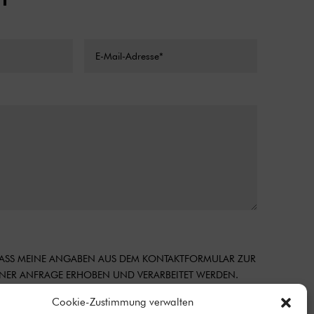
 DASS MEINE ANGABEN AUS DEM KONTAKTFORMULAR ZUR
ER ANFRAGE ERHOBEN UND VERARBEITET WERDEN.
MATIONEN ZUM UMGANG MIT NUTZERDATEN FINDEN SIE
Cookie-Zustimmung verwalten
CHUTZERKLÄRUNG.