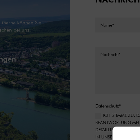
g. Gerne können Sie
schen bei uns
ingen
Datenschutz*
ICH STIMME ZU,
BEANTWORTUNG MEIN
DETAILLIERTE INFOR
IN UNSERER DATENS