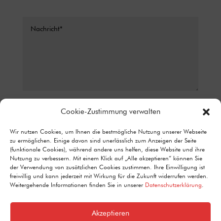
Datenschutz*
Cookie-Zustimmung verwalten
ICH STIMME ZU, DASS MEINE ANGABEN AUS DEM
Wir nutzen Cookies, um Ihnen die bestmögliche Nutzung unserer Webseite
KONTAKTFORMULAR ZUR BEANTWORTUNG MEINER ANFRAGE
zu ermöglichen. Einige davon sind unerlässlich zum Anzeigen der Seite
ERHOBEN UND VERARBEITET WERDEN. DETAILLIERTE
(funktionale Cookies), während andere uns helfen, diese Website und ihre
INFORMATIONEN ZUM UMGANG MIT NUTZERDATEN FINDEN SIE IN
Nutzung zu verbessern. Mit einem Klick auf „Alle akzeptieren“ können Sie
UNSERER DATENSCHUTZERKLÄRUNG.
der Verwendung von zusätzlichen Cookies zustimmen. Ihre Einwilligung ist
Alternative:
freiwillig und kann jederzeit mit Wirkung für die Zukunft widerrufen werden.
Senden
=
9 + 2
Weitergehende Informationen finden Sie in unserer
Datenschutzerklärung
.
Akzeptieren