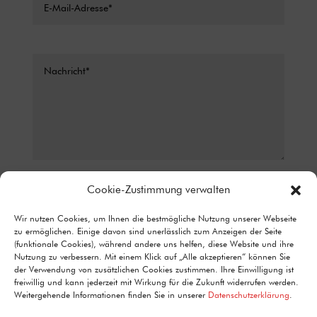
Datenschutz*
Cookie-Zustimmung verwalten
ICH STIMME ZU, DASS MEINE ANGABEN AUS DEM
Wir nutzen Cookies, um Ihnen die bestmögliche Nutzung unserer Webseite
KONTAKTFORMULAR ZUR BEANTWORTUNG MEINER ANFRAGE
zu ermöglichen. Einige davon sind unerlässlich zum Anzeigen der Seite
ERHOBEN UND VERARBEITET WERDEN. DETAILLIERTE
(funktionale Cookies), während andere uns helfen, diese Website und ihre
INFORMATIONEN ZUM UMGANG MIT NUTZERDATEN FINDEN SIE IN
Nutzung zu verbessern. Mit einem Klick auf „Alle akzeptieren“ können Sie
UNSERER DATENSCHUTZERKLÄRUNG.
der Verwendung von zusätzlichen Cookies zustimmen. Ihre Einwilligung ist
Alternative:
freiwillig und kann jederzeit mit Wirkung für die Zukunft widerrufen werden.
Senden
=
12 + 1
Weitergehende Informationen finden Sie in unserer
Datenschutzerklärung
.