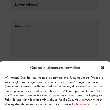
Datenschutz*
Cookie-Zustimmung verwalten
ICH STIMME ZU, DASS MEINE ANGABEN AUS DEM
Wir nutzen Cookies, um Ihnen die bestmögliche Nutzung unserer Webseite
KONTAKTFORMULAR ZUR BEANTWORTUNG MEINER ANFRAGE
zu ermöglichen. Einige davon sind unerlässlich zum Anzeigen der Seite
ERHOBEN UND VERARBEITET WERDEN. DETAILLIERTE
(funktionale Cookies), während andere uns helfen, diese Website und ihre
INFORMATIONEN ZUM UMGANG MIT NUTZERDATEN FINDEN SIE IN
Nutzung zu verbessern. Mit einem Klick auf „Alle akzeptieren“ können Sie
UNSERER DATENSCHUTZERKLÄRUNG.
der Verwendung von zusätzlichen Cookies zustimmen. Ihre Einwilligung ist
Alternative:
freiwillig und kann jederzeit mit Wirkung für die Zukunft widerrufen werden.
Senden
=
3 + 5
Weitergehende Informationen finden Sie in unserer
Datenschutzerklärung
.